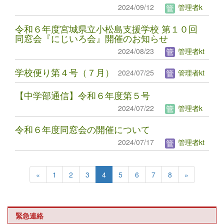
2024/09/12
管理者k
令和６年度宮城県立小松島支援学校 第１０回
同窓会『にじいろ会』開催のお知らせ
2024/08/23
管理者kt
学校便り第４号（７月）
2024/07/25
管理者kt
【中学部通信】令和６年度第５号
2024/07/22
管理者k
令和６年度同窓会の開催について
2024/07/17
管理者kt
«
1
2
3
4
5
6
7
8
»
緊急連絡